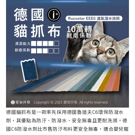
德國貓抓布是一款率先採用德國魯道夫C6環保防潑水
劑，其優點為防汙、防潑水、安全無毒且更耐洗滌。德
國C6防潑水劑比市售防汙布料更安全無毒，適合嬰兒寵