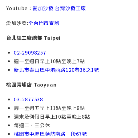
Youtube：
愛加沙發 台灣沙發工廠
愛加沙發:
全台門市查詢
台北總⼯廠總部 Taipei
02-29098257
週一⾄週日早上10點⾄晚上7點
新北市泰⼭區中港⻄路120巷36之1號
桃園青埔店 Taoyuan
03-2877538
週一⾄週五早上11點⾄晚上8點
週末及例假⽇早上10點⾄晚上8點
每週⼆、三公休
桃園市中壢區領航南路一段67號