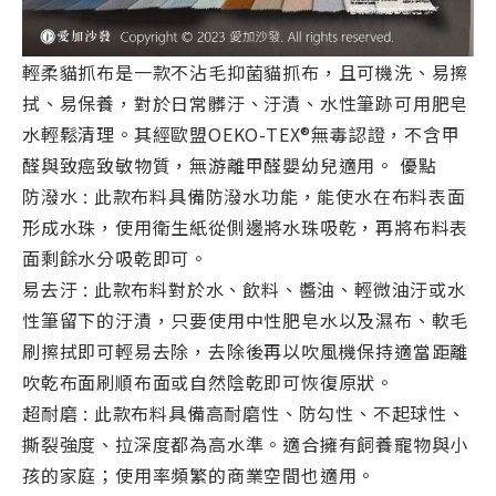
輕柔貓抓布是一款不沾毛抑菌貓抓布，且可機洗、易擦
拭、易保養，對於日常髒汙、汙漬、水性筆跡可用肥皂
水輕鬆清理。其經歐盟OEKO-TEX®無毒認證，不含甲
醛與致癌致敏物質，無游離甲醛嬰幼兒適用。 優點
防潑水 : 此款布料具備防潑水功能，能使水在布料表面
形成水珠，使用衛生紙從側邊將水珠吸乾，再將布料表
面剩餘水分吸乾即可。
易去汙 : 此款布料對於水、飲料、醬油、輕微油汙或水
性筆留下的汙漬，只要使用中性肥皂水以及濕布、軟毛
刷擦拭即可輕易去除，去除後再以吹風機保持適當距離
吹乾布面刷順布面或自然陰乾即可恢復原狀。
超耐磨 : 此款布料具備高耐磨性、防勾性、不起球性、
撕裂強度、拉深度都為高水準。適合擁有飼養寵物與小
孩的家庭；使用率頻繁的商業空間也適用。