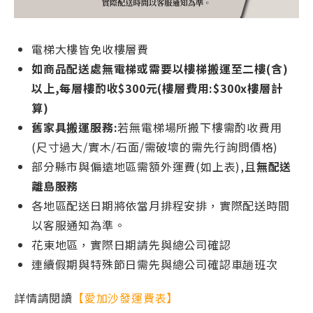
電梯大樓皆免收樓層費
如商品配送處無電梯或需要以樓梯搬運至二樓(含)
以上,每層樓酌收$300元(樓層費用:$300x樓層計
算)
舊家具搬運服務:
若無電梯場所搬下樓需酌收費用
(尺寸過大/實木/石面/需破壞的需先行詢問價格)
部分縣市與偏遠地區需額外運費(如上表),且
無配送
離島服務
各地區配送日期將依當月排程安排，實際配送時間
以客服通知為準。
花東地區，實際日期請先與總公司確認
連續假期與特殊節日需先與總公司確認車趟班次
詳情請閱讀
【愛加沙發運費表】