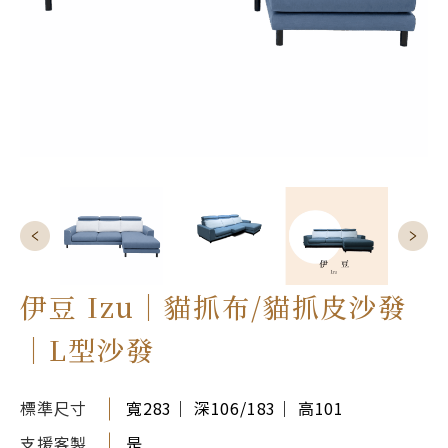
伊豆 Izu｜貓抓布/貓抓皮沙發
｜L型沙發
標準尺寸
寬283｜ 深106/183｜ 高101
支援客製
是