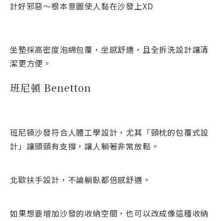
計好邪惡～根本意圖使人黏在沙發上XD
坐墊採高密度泡綿包覆，坐感舒適，且全拆洗設計讓清
潔更方便。
班尼頓 Benetton
班尼頓沙發符合人體工學設計，尤其「頸枕的包覆式設
計」讓頭頸有支撐，讓人躺著非常放鬆。
北歐扶手設計，不論躺臥都倍感舒適。
如果想要增加沙發的收納空間，也可以改成像這種收納