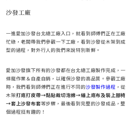
沙發工廠
一進愛加沙發台北總⼯廠入口，就看到師傅們正在工廠
忙碌，老闆帶我們參觀一下工廠，看到沙發從木架到成
型的過程，對外行人的我們來說特別新鮮。
愛加沙發旗下所有的沙發都在台北總⼯廠製作完成，一
條龍作業＆自產自銷，以確保沙發的高品質。參觀工廠
時，我們看到師傅們正在進行不同的
沙發製作過程
，從
木架
打底打皮帶→黏貼裁切泡棉→繃上底布及裝上腳椅
→套上沙發布套
等步驟，最後看到完整的沙發成品，整
個過程挺有趣的！