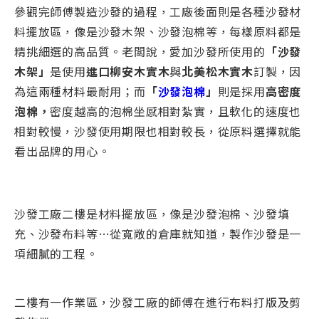
參觀完師傅製造沙發的過程，工廠後面則是各種沙發材
料擺放區，像是沙發木架、沙發泡棉等，每樣原料都是
精挑細選的高品質。老闆說，愛加沙發所使用的
「沙發
木架」
是使用
進口柳安木實木
與
北美松木實木
訂製，因
為這兩種材料最耐用；而
「
沙發泡棉
」
則是採用
高密度
泡
棉
，
密度越高的泡棉坐感相對紮實，且軟化的速度也
相對較慢，沙發使用期限也相對較長，從原料選擇就能
看出品牌的用心。
沙發工廠二樓是材料擺放區，像是沙發泡棉、沙發填
充、沙發布料等…從寬敞的倉庫就知道，製作沙發是一
項細膩的工程。
二樓有一作業區，沙發工廠的師傅在進行布料打版及剪