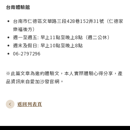
台南體驗館
台南市仁德區文華路三段428巷152弄31號（仁德家
樂福後方）
週一至週五: 早上11點至晚上8點（週二公休）
週末及假日: 早上10點至晚上8點
06-2797296
※此篇文章為邀約體驗文，本人實際體驗心得分享，產
品資訊來自愛加沙發官網。
返回列表頁