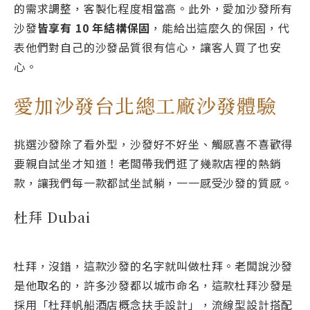
的需求調整，客製化程度相當高。此外，愛加沙發所有
沙發
皆享有 10 年結構保固
，能給出這麼久的保固，代
表他們對自己的沙發品質很有信心，讓客人買了也安
心。
愛加沙發台北總工廠沙發體驗
挑選沙發除了看外型，沙發好不好坐、觸感喜不喜歡得
要親自試坐才知道！老闆帶我們逛了幾款店裡的熱銷
款，讓我們每一款都試坐試躺，一一感受沙發的質感。
杜拜 Dubai
杜拜，沒錯，這款沙發的名字就叫做杜拜。老闆說沙發
是他取名的，許多沙發都以城市命名，這款杜拜沙發是
採用「杜拜帆船酒店概念扶手設計」，流線型設計搭配