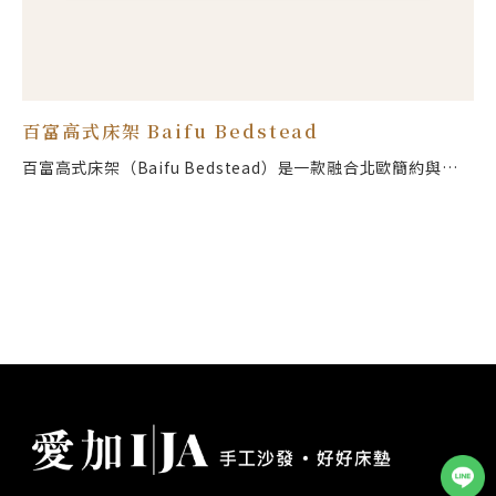
百富高式床架 Baifu Bedstead
百富高式床架（Baifu Bedstead）是一款融合北歐簡約與實
用機能的高腳式床架。與落地款不同，它採用溫潤木質床腳設
計，營造出視覺上的懸浮輕盈感，有效減少空間壓迫，特別適
合小坪數或希望臥房更通透的屋主。結構上維持高規格的實木
骨架與布面全包覆，兼具穩固與防撞安全性。底部預留的開放
空間，方便掃地機器人與吸塵器進出，徹底解決床底清潔死角
問題。標準雙人尺寸 (188 * 152 cm)，為您打造乾淨、溫暖且
好整理的理想睡眠環境。