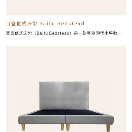
百富低式床架 Baifu Bedstead
百富低式床架（Baifu Bedstead）是一款專為現代小坪數與
北歐風臥房設計的落地式床架。其核心特色在於 25cm 的低重
心設計，能有效拉高視覺樓高、降低空間壓迫感，讓臥室視野
更開闊通透。內部結構採用高承重實木骨架，提供穩固靜音的
支撐；外部以高質感布面全包覆，觸感溫潤且具備防撞安全功
能，特別適合有幼童的家庭或追求極簡生活的屋主。標準雙人
尺寸（188×152cm），能輕鬆融入奶油風、日式無印與侘寂
風等各式居家風格，是兼具美學與機能的高 CP 值選擇。