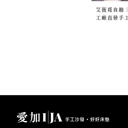
艾薇覓食趣
工廠直營手
客製化沙發