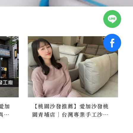
愛加
【桃園沙發推薦】愛加沙發桃
與溫
園青埔店｜台灣專業手工沙發
的貼
工廠，量身訂製專屬沙發尺
滴
寸，一字型、L型沙發，沙發材