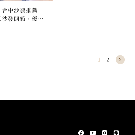
｜台中沙發推薦｜
工沙發開箱，優質
1
2