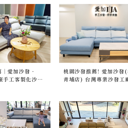
薦｜愛加沙發．
桃園沙發推薦! 愛加沙發
工廠手工客製化沙發
青埔店) 台灣專業沙發工
工廠逛街筆記
工沙發.好好床墊 尺寸布
客製化