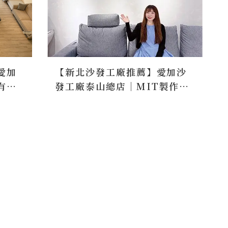
愛加
【新北沙發工廠推薦】愛加沙
有門
發工廠泰山總店｜MIT製作、
床墊
客製化沙發 床墊一次買齊！
抓
客製