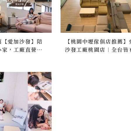
薦【愛加沙發】陪
【桃園中壢傢俱店推薦】
小家，工廠直營價
沙發工廠桃園店︱全台皆
客製化，結構保固
市可參觀試坐沙發、試躺
障
︱獨家十年保固、客製貓
布、科技布、涼感布皆可
化訂做