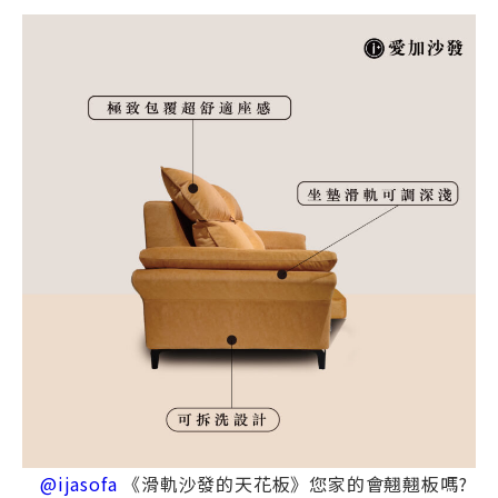
@ijasofa
《滑軌沙發的天花板》您家的會翹翹板嗎?