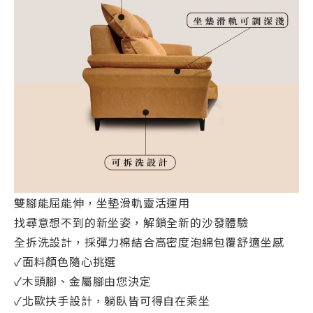
雙腳能屈能伸，坐墊滑軌靈活運用
找尋意想不到的新坐姿，解鎖全新的沙發體驗
全拆洗設計，採彈力棉結合高密度泡綿包覆舒適坐感
✓面料顏色隨心挑選
✓木頭腳、金屬腳由您決定
✓北歐扶手設計，躺臥皆可得自在乘坐