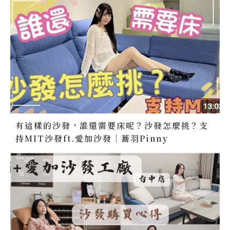
有這樣的沙發，誰還需要床呢？沙發怎麼挑？支
持MIT沙發ft.愛加沙發｜蕎羽Pinny