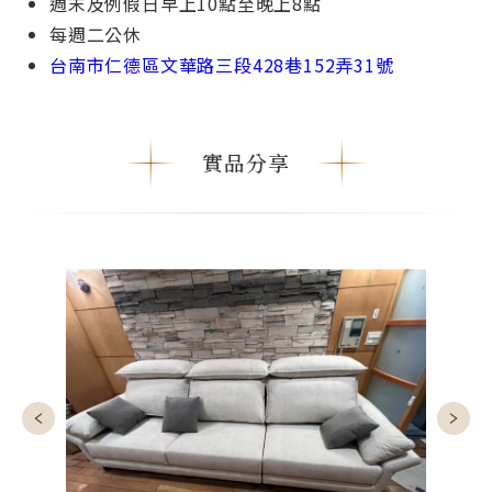
週末及例假⽇早上10點⾄晚上8點
每週⼆公休
台南市仁德區文華路三段428巷152弄31號
實品分享