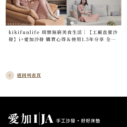
kikifunlife 琪樂無窮美食生活｜【工廠直營沙
發】i+愛加沙發 購買心得＆使用1.5年分享 全拆
洗設計 10年售後保固 客製化沙發訂做 台灣製造
無毒家具 台中沙發推薦 好好床墊推薦
返回列表頁