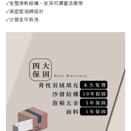
✓坐墊滑軌結構，坐深可調靈活運用
✓高密度泡綿設計
✓沙發全可拆洗