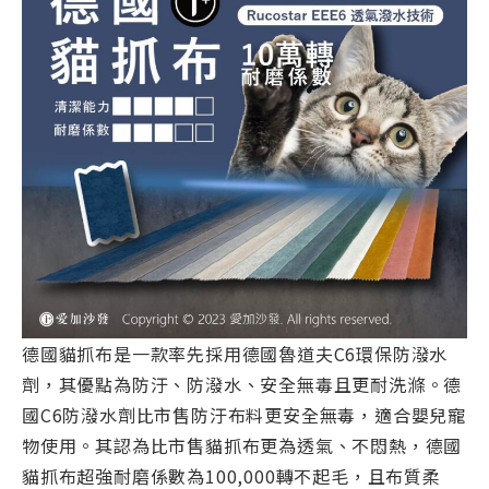
德國貓抓布是一款率先採用德國魯道夫C6環保防潑水
劑，其優點為防汙、防潑水、安全無毒且更耐洗滌。德
國C6防潑水劑比市售防汙布料更安全無毒，適合嬰兒寵
物使用。其認為比市售貓抓布更為透氣、不悶熱，德國
貓抓布超強耐磨係數為100,000轉不起毛，且布質柔