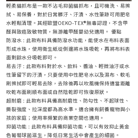
輕柔貓抓布是一款不沾毛抑菌貓抓布，且可機洗、易擦
拭、易保養，對於日常髒汙、汙漬、水性筆跡可用肥皂
水輕鬆清理。其經歐盟OEKO-TEX®無毒認證，不含甲
醛與致癌致敏物質，無游離甲醛嬰幼兒適用。 優點
防潑水 : 此款布料具備防潑水功能，能使水在布料表面
形成水珠，使用衛生紙從側邊將水珠吸乾，再將布料表
面剩餘水分吸乾即可。
易去汙 : 此款布料對於水、飲料、醬油、輕微油汙或水
性筆留下的汙漬，只要使用中性肥皂水以及濕布、軟毛
刷擦拭即可輕易去除，去除後再以吹風機保持適當距離
吹乾布面刷順布面或自然陰乾即可恢復原狀。
超耐磨 : 此款布料具備高耐磨性、防勾性、不起球性、
撕裂強度、拉深度都為高水準。適合擁有飼養寵物與小
孩的家庭；使用率頻繁的商業空間也適用。
抑菌功能 : 此款布料具備抑菌功能，可以有效抑止黃金
色葡萄球菌滋生，降低日常生活中會產生的細菌。