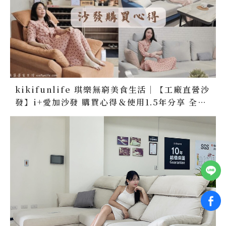
kikifunlife 琪樂無窮美食生活｜【工廠直營沙
發】i+愛加沙發 購買心得＆使用1.5年分享 全拆
洗設計 10年售後保固 客製化沙發訂做 台灣製造
無毒家具 台中沙發推薦 好好床墊推薦