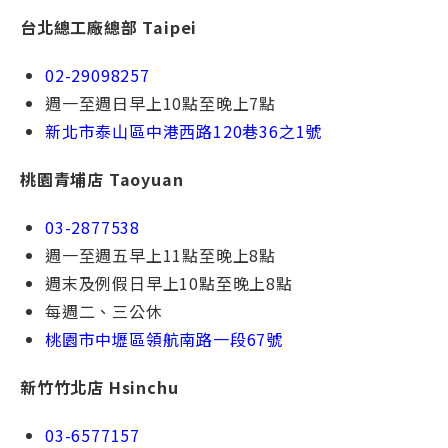
台北總⼯廠總部 Taipei
02-29098257
週一⾄週日早上10點⾄晚上7點
新北市泰⼭區中港⻄路120巷36之1號
桃園青埔店 Taoyuan
03-2877538
週一⾄週五早上11點⾄晚上8點
週末及例假⽇早上10點⾄晚上8點
每週⼆、三公休
桃園市中壢區領航南路一段67號
新竹竹北店 Hsinchu
03-6577157