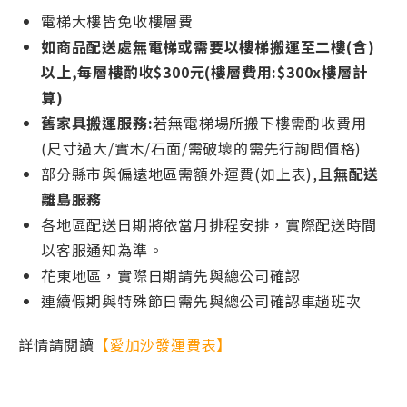
電梯大樓皆免收樓層費
如商品配送處無電梯或需要以樓梯搬運至二樓(含)
以上,每層樓酌收$300元(樓層費用:$300x樓層計
算)
舊家具搬運服務:
若無電梯場所搬下樓需酌收費用
(尺寸過大/實木/石面/需破壞的需先行詢問價格)
部分縣市與偏遠地區需額外運費(如上表),且
無配送
離島服務
各地區配送日期將依當月排程安排，實際配送時間
以客服通知為準。
花東地區，實際日期請先與總公司確認
連續假期與特殊節日需先與總公司確認車趟班次
詳情請閱讀
【愛加沙發運費表】