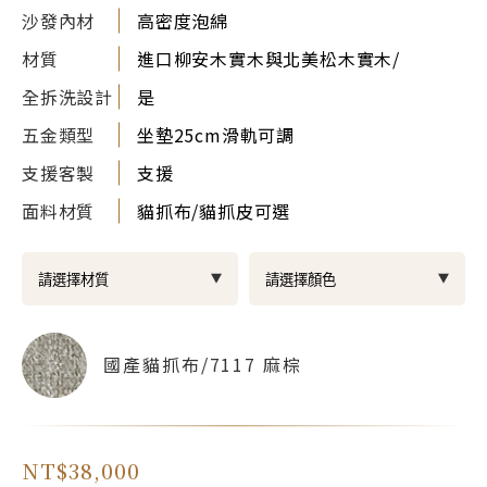
沙發內材
高密度泡綿
材質
進口柳安木實木與北美松木實木/
全拆洗設計
是
五金類型
坐墊25cm滑軌可調
支援客製
支援
面料材質
貓抓布/貓抓皮可選
國產貓抓布/7117 麻棕
NT$38,000