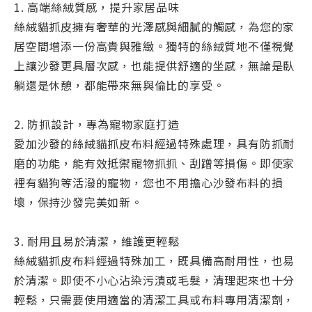
1. 高端絲絨質感，提升家居品味
絲絨貓抓皮擁有奢華的光澤感與細膩的觸感，為您的家
居空間增添一份高貴與雅緻。獨特的絲絨質地不僅視覺
上讓沙發更具層次感，也能提供舒適的坐感，無論是臥
躺還是休憩，都能帶來無與倫比的享受。
2. 防抓設計，專為寵物家庭打造
愛加沙發的絲絨貓抓皮布料經過特殊處理，具有防抓耐
磨的功能，能有效抵禦寵物抓抓、刮蹭等損傷。即使家
裡有貓狗等活潑的寵物，您也不用擔心沙發布料的損
壞，保持沙發完美如新。
3. 耐用且易於清潔，維護更輕鬆
絲絨貓抓皮布料經過特殊加工，既具備高耐用性，也易
於清潔。即使不小心沾染污漬或毛髮，清理起來也十分
輕鬆，只需要使用適當的清潔工具或布料專用清潔劑，