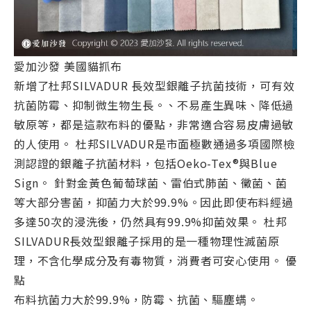
愛加沙發 美國貓抓布
新增了杜邦SILVADUR 長效型銀離子抗菌技術，可有效
抗菌防霉、抑制微生物生長。、不易產生異味、降低過
敏原等，都是這款布料的優點，非常適合容易皮膚過敏
的人使用。 杜邦SILVADUR是市面極數通過多項國際檢
測認證的銀離子抗菌材料，包括Oeko-Tex®與Blue
Sign。 針對金黃色葡萄球菌、雷伯式肺菌、黴菌、菌
等大部分害菌，抑菌力大於99.9%。因此即使布料經過
多達50次的浸洗後，仍然具有99.9%抑菌效果。 杜邦
SILVADUR長效型銀離子採用的是一種物理性滅菌原
理，不含化學成分及有毒物質，消費者可安心使用。 優
點
布料抗菌力大於99.9%，防霉、抗菌、驅塵螨。