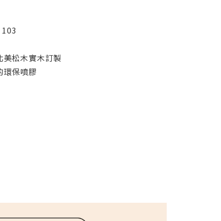
寸
 103
北美松木實木訂製
的環保噴膠