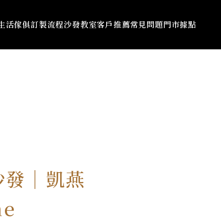
生活傢俱
訂製流程
沙發教室
客戶推薦
常見問題
門市據點
沙發｜凱燕
ne