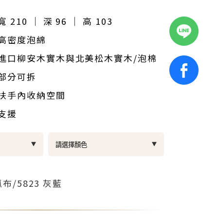
寬 210 ｜ 深 96 ｜ 高 103
高密度泡綿
進口柳安木實木與北美松木實木/泡棉
部分可拆
扶手內收納空間
支援
布/5823 灰藍