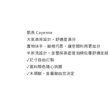
凱燕 Cayenne
大氣高背設計，舒適度滿分
置物扶手、腳椅巧思，讓空間利用更加分
半拆洗設計，坐墊採高密度泡綿包覆舒適坐感
✓尺寸自由訂製
✓面料顏色隨心挑選
✓木頭腳、金屬腳由您決定