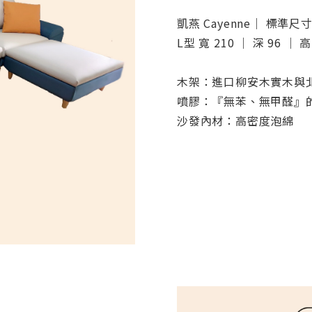
凱燕 Cayenne｜ 標準尺
L型 寬 210 ｜ 深 96 ｜ 高
木架：進口柳安木實木與
噴膠：『無苯、無甲醛』
沙發內材：高密度泡綿