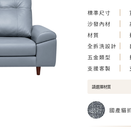
標準尺寸
沙發內材
材質
全拆洗設計
五金類型
支援客製
國產貓抓