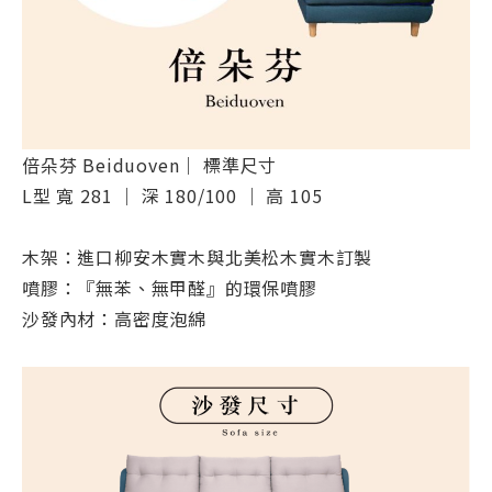
倍朵芬 Beiduoven｜ 標準尺寸
L型 寬 281 ｜ 深 180/100 ｜ 高 105
木架：進口柳安木實木與北美松木實木訂製
噴膠：『無苯、無甲醛』的環保噴膠
沙發內材：高密度泡綿