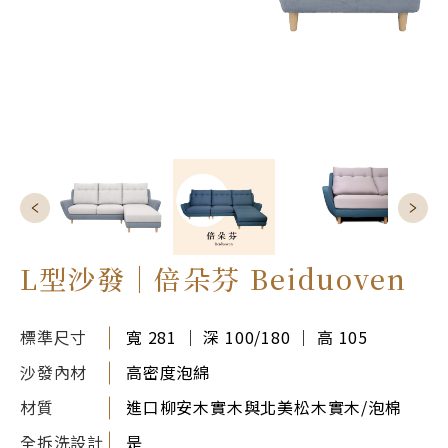
L型沙發｜倍朵芬 Beiduoven
標準尺寸
寬 281 ｜ 深 100/180 ｜ 高 105
沙發內材
高密度泡綿
材質
進口柳安木實木與北美松木實木/泡棉
全拆洗設計
是