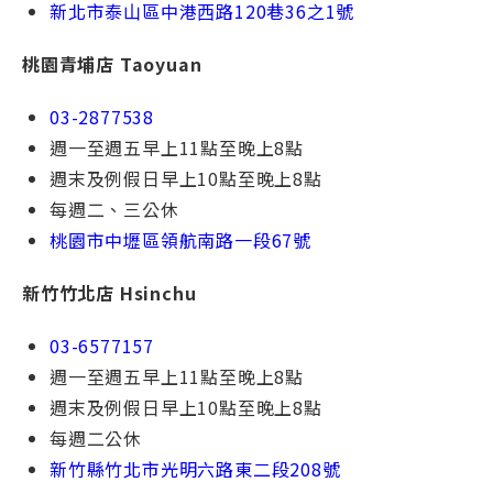
新北市泰⼭區中港⻄路120巷36之1號
桃園青埔店 Taoyuan
03-2877538
週一⾄週五早上11點⾄晚上8點
週末及例假⽇早上10點⾄晚上8點
每週⼆、三公休
桃園市中壢區領航南路一段67號
新竹竹北店 Hsinchu
03-6577157
週一⾄週五早上11點⾄晚上8點
週末及例假⽇早上10點⾄晚上8點
每週⼆公休
新竹縣竹北市光明六路東二段208號