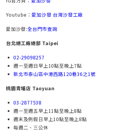
IG官方頁：
愛加沙發
Youtube：
愛加沙發 台灣沙發工廠
愛加沙發:
全台門市查詢
台北總⼯廠總部 Taipei
02-29098257
週一⾄週日早上10點⾄晚上7點
新北市泰⼭區中港⻄路120巷36之1號
桃園青埔店 Taoyuan
03-2877538
週一⾄週五早上11點⾄晚上8點
週末及例假⽇早上10點⾄晚上8點
每週⼆、三公休