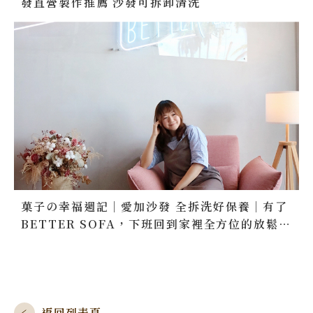
發直營製作推薦 沙發可拆卸清洗
菓子の幸福週記｜愛加沙發 全拆洗好保養｜有了
BETTER SOFA，下班回到家裡全方位的放鬆，
享受擁有 BETTER LIFE
返回列表頁