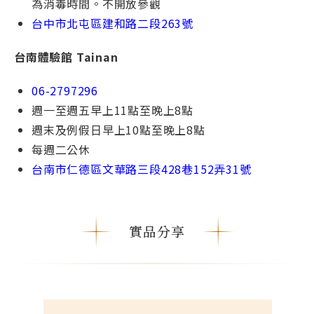
為消毒時間。不開放參觀
台中市北屯區建和路⼆段
263號
台南體驗館 Tainan
06-2797296
週一⾄週五早上11點⾄晚上8點
週末及例假⽇早上10點⾄晚上8點
每週⼆公休
台南市仁德區文華路三段428巷152弄31號
實品分享