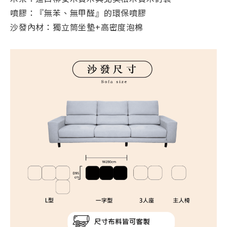
噴膠：『無苯、無甲醛』的環保噴膠
沙發內材：獨立筒坐墊+高密度泡棉