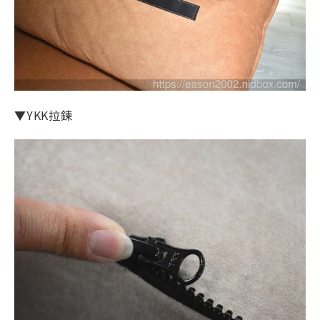
▼YKK拉鍊