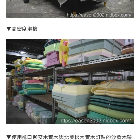
▼高密度泡棉
▼使用進口柳安木實木與北美松木實木訂製的沙發木架