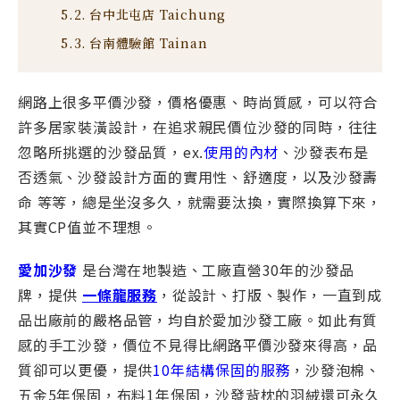
台中北屯店 Taichung
台南體驗館 Tainan
網路上很多平價沙發，價格優惠、時尚質感，可以符合
許多居家裝潢設計，在追求親民價位沙發的同時，往往
忽略所挑選的沙發品質，ex.
使用的內材
、沙發表布是
否透氣、沙發設計方面的實用性、舒適度，以及沙發壽
命 等等，總是坐沒多久，就需要汰換，實際換算下來，
其實CP值並不理想。
愛加沙發
是台灣在地製造、工廠直營30年的沙發品
牌，提供
一條龍服務
，從設計、打版、製作，一直到成
品出廠前的嚴格品管，均自於愛加沙發⼯廠。如此有質
感的手工沙發，價位不見得比網路平價沙發來得高，品
質卻可以更優，提供
10年結構保固的服務
，沙發泡棉、
五金5年保固，布料1年保固，沙發背枕的羽絨還可永久