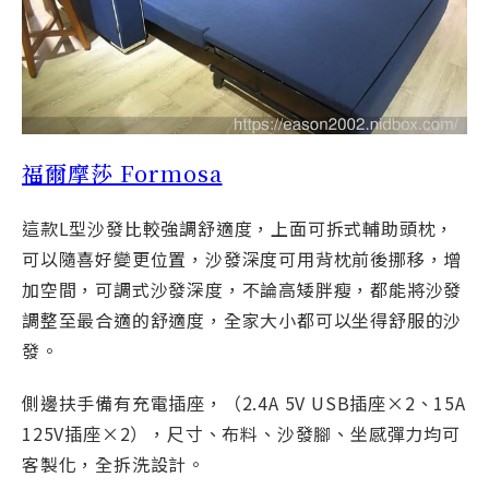
福爾摩莎 Formosa
這款L型沙發比較強調舒適度，上面可拆式輔助頭枕，
可以隨喜好變更位置，沙發深度可用背枕前後挪移，增
加空間，可調式沙發深度，不論高矮胖瘦，都能將沙發
調整至最合適的舒適度，全家大小都可以坐得舒服的沙
發。
側邊扶手備有充電插座，（2.4A 5V USB插座×2、15A
125V插座×2），尺寸、布料、沙發腳、坐感彈力均可
客製化，全拆洗設計。