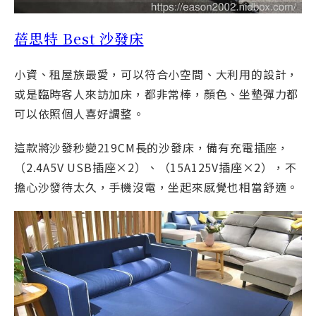
蓓思特 Best 沙發床
小資、租屋族最愛，可以符合小空間、大利用的設計，
或是臨時客人來訪加床，都非常棒，顏色、坐墊彈力都
可以依照個人喜好調整。
這款將沙發秒變219CM長的沙發床，備有充電插座，
（2.4A5V USB插座×2）、（15A125V插座×2），不
擔心沙發待太久，手機沒電，坐起來感覺也相當舒適。