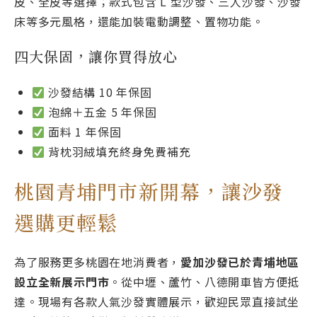
皮、全皮等選擇；款式包含 L 型沙發、三人沙發、沙發
床等多元風格，還能加裝電動調整、置物功能。
四大保固，讓你買得放心
沙發結構 10 年保固
泡綿＋五金 5 年保固
面料 1 年保固
背枕羽絨填充終身免費補充
桃園青埔門市新開幕，讓沙發
選購更輕鬆
為了服務更多桃園在地消費者，
愛加沙發已於青埔地區
設立全新展示門市
。從中壢、蘆竹、八德開車皆方便抵
達。現場有各款人氣沙發實體展示，歡迎民眾直接試坐