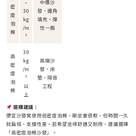
–
中價沙
密
30
發、邊角
度
kg
填充、彈
泡
/m
性一般
棉
³
30
高
kg
高端沙
密
/m
發、床
度
³
墊、隔音
泡
以
工程
棉
上
選購建議：
便宜沙發常使用低密度泡棉，剛坐會很軟，但時間一久
就扁塌、支撐性差。若希望坐得舒適又耐用，建議選擇
「高密度泡棉沙發」。