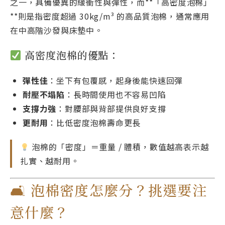
之一，具備優異的緩衝性與彈性，而**「高密度泡棉」
**則是指密度超過 30kg/m³ 的高品質泡棉，通常應用
在中高階沙發與床墊中。
高密度泡棉的優點：
彈性佳
：坐下有包覆感，起身後能快速回彈
耐壓不塌陷
：長時間使用也不容易凹陷
支撐力強
：對腰部與背部提供良好支撐
更耐用
：比低密度泡棉壽命更長
泡棉的「密度」＝重量 / 體積，數值越高表示越
扎實、越耐用。
🛋 泡棉密度怎麼分？挑選要注
意什麼？