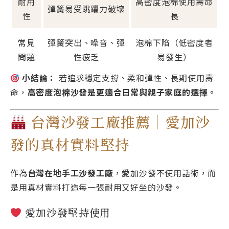
耐用
高密度泡棉使用壽命
彈簧易受跳躍力破壞
性
長
常見
彈簧突出、噪音、彈
泡棉下陷（低密度者
問題
性疲乏
易發生）
小結論：
若追求穩定支撐、柔和彈性、長期使用壽
命，
高密度泡棉沙發是更適合日常與親子家庭的選擇。
台灣沙發工廠推薦｜愛加沙
發的真材實料堅持
作為
台灣在地手工沙發工廠
，愛加沙發不使用話術，而
是用真材實料打造每一張耐用又好坐的沙發。
愛加沙發堅持使用