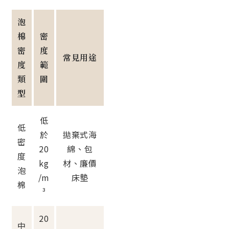
泡
棉
密
密
度
常見用途
度
範
類
圍
型
低
低
於
拋棄式海
密
20
綿、包
度
kg
材、廉價
泡
/m
床墊
棉
³
20
中