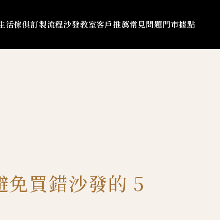
生活傢俱
訂製流程
沙發教室
客戶推薦
常見問題
門市據點
免買錯沙發的 5